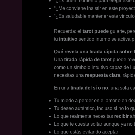
“¿Es buen momento para elegir este c
“¿Me conviene insistir en este proye
“¿Es saludable mantener este vínculo
Recuerda: el
tarot puede
guiarte, per
tu
intuitivo
sentido interno se activa 
Qué revela una tirada rápida sobre 
Una
tirada rápida de tarot
puede reve
como un símbolo intuitivo capaz de i
necesitas una
respuesta clara
, rápid
En una
tirada del sí o no
, una sola c
Tu miedo a perder en el amor o en de
Tu deseo auténtico, incluso si no lo qu
Lo que realmente necesitas
recibir
ah
Lo que te cuesta soltar aunque ya no 
Lo que estás evitando aceptar