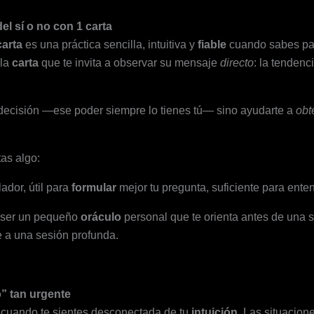
el sí o no con 1 carta
carta
es una práctica sencilla, intuitiva y
fiable
cuando sabes para
ola
carta
que te invita a observar su mensaje
directo
: la tendenc
a decisión —ese poder siempre lo tienes tú— sino ayudarte a
obt
tas algo:
ador, útil para
formular
mejor tu pregunta, suficiente para enten
e ser un pequeño
oráculo
personal que te orienta antes de una 
ye a una sesión profunda.
” tan urgente
cuando te sientes desconectada de tu
intuición
. Las situacio