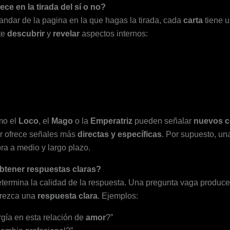
ce en la tirada del sí o no?
andar de la pagina en la que hagas la tirada, cada
carta
tiene u
te
descubrir
y
revelar
aspectos internos:
o el
Loco
, el
Mago
o la
Emperatriz
pueden señalar
nuevos 
or ofrece señales más
directas y específicas
. Por supuesto, un
ra a medio y largo plazo.
btener respuestas claras?
etermina la calidad de la respuesta. Una pregunta vaga produc
frezca una
respuesta clara
. Ejemplos:
rgía en esta relación de
amor
?”