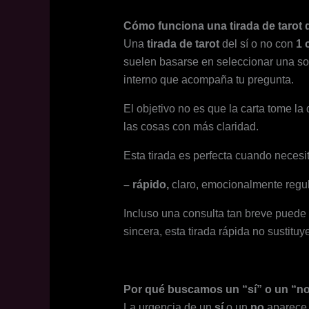
Cómo funciona una tirada de tarot d
Una
tirada de tarot
del sí o no con
1 
suelen basarse en seleccionar una s
interno que acompaña tu pregunta.
El objetivo no es que la carta tome l
las cosas con más claridad.
Esta tirada es perfecta cuando necesi
– rápido,
claro, emocionalmente regul
Incluso una consulta tan breve pued
sincera, esta tirada rápida no sustitu
Por qué buscamos un “sí” o un “no
La urgencia de un
sí
o un
no
aparece 