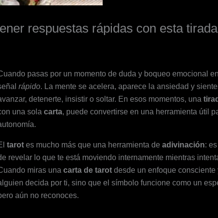
tener respuestas rápidas con esta tirada
Cuando pasas por un momento de duda y boqueo emocional en
señal
rápido
. La mente se acelera, aparece la ansiedad y siente
avanzar, detenerte, insistir o soltar. En esos momentos, una
tira
con una sola
carta
, puede convertirse en una herramienta útil p
autonomía.
El
tarot
es mucho más que una herramienta de
adivinación
: e
de revelar lo que te está moviendo internamente mientras inten
Cuando miras una
carta de tarot
desde un enfoque consciente y
alguien decida por ti, sino que el símbolo funcione como un esp
pero aún no reconoces.