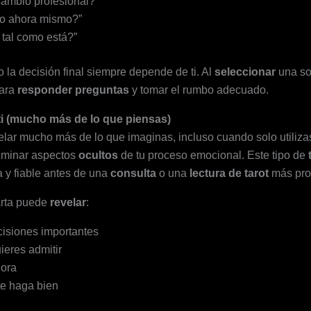
ambio profesional?”
cto ahora mismo?”
 tal como está?”
o la decisión final siempre depende de ti. Al
seleccionar
una s
para
responder preguntas
y tomar el rumbo adecuado.
ti (mucho más de lo que piensas)
lar mucho más de lo que imaginas, incluso cuando solo utiliz
luminar aspectos
ocultos
de tu proceso emocional. Este tipo de
a y fiable antes de una
consulta
o una
lectura de tarot
más pro
arta puede
revelar
:
cisiones importantes
ieres admitir
ora
te haga bien